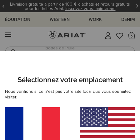
Livraison gratuite à partir de 100 € d'achats et retours gratuits
pour les Initiés Ariat.
Inscrivez-vous maintenant
ÉQUITATION
WESTERN
WORK
DENIM
MENU
Il
Bottes Western
Jeans
Sélectionnez votre emplacement
C
PLOI ET GUIDES
BLOG
ATHLÈTES
ÉVÉNEMENTS
Nous vérifions si ce n'est pas votre site local que vous souhaitez
visiter.