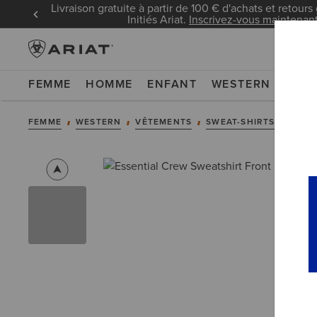
Livraison gratuite à partir de 100 € d'achats et retours 
Initiés Ariat.
Inscrivez-vous maintenan
FEMME
HOMME
ENFANT
WESTERN
WOR
FEMME
WESTERN
VÊTEMENTS
SWEAT-SHIRTS & SWEA