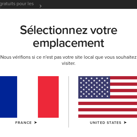
gratuits pour les
Garantie 12 mois
En Savoir
t
Sélectionnez votre
K
NOUVEAUTÉS & SÉLECTIONS
ARIAT LIFE
OU
emplacement
TS À CAPUCHE
Nous vérifions si ce n'est pas votre site local que vous souhaitez
visiter.
Essential
50,00 €
(7)
COULEUR:
PEA
FRANCE
UNITED STATES
TAILLE