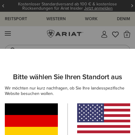
Kostenloser Standardversand ab 100 € & kostenlose
Rücksendungen für Ariat Insider
Jetzt anmelden
REITSPORT
WESTERN
WORK
DENIM
MENÜ
S
Gummistiefel
Reitstiefel
ARIAT
HERREN
BEKLEIDUNG
WORK
SWEATSHIRTS & HO
Bitte wählen Sie Ihren Standort aus
C
Arbeitspullover für Herren
Wir möchten nur kurz nachfragen, ob Sie Ihre landesspezifische
Website besuchen wollen.
Oberbekleidung
Oberteile & T-Shirts
Denim
Ar
8 ARTIKEL
Filter & Sortieren