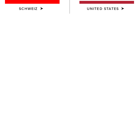
SCHWEIZ
UNITED STATES
DAMEN
Dovestone Dress
100,00 €