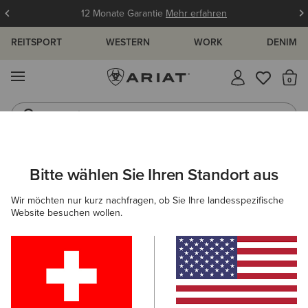
12 Monate Garantie
Mehr erfahren
REITSPORT
WESTERN
WORK
DENIM
MENÜ
S
Jeans
Westernstiefel
ARIAT
DAMEN
COUNTRY
BEKLEIDUNG
KLEIDER & RÖCK
Bitte wählen Sie Ihren Standort aus
C
Country-Röcke & Kleider für Damen
Wir möchten nur kurz nachfragen, ob Sie Ihre landesspezifische
Website besuchen wollen.
Oberbekleidung
Pullover
Blusen & Tops
Hose
Filter & Sortieren
1 ARTIKEL