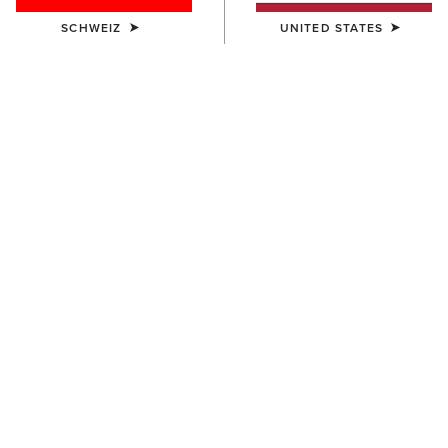
SCHWEIZ
UNITED STATES
HERREN
HERREN
Buckle Patch Cap
3D Embroidered Camo Cap
50,00 €
40,00 €
UNISEX
HERREN
VentTEK® Over the Calf
Aztec Logo Patch Cap
Western Boot Sock 2 Pair
40,00 €
Pack
35,00 €