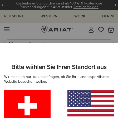
Kostenloser Standardversand ab 100 € & kostenlose
Rücksendungen für Ariat Insider
Jetzt anmelden
REITSPORT
WESTERN
WORK
DENIM
MENÜ
S
Reitstiefel
Jeans
ARIAT
HERREN
WESTERN
ACCESSOIRES
Bitte wählen Sie Ihren Standort aus
C
Western-Accessoires für Herren
Wir möchten nur kurz nachfragen, ob Sie Ihre landesspezifische
Website besuchen wollen.
Gürtel
Caps
Socken
Taschen & Geldbörsen
Filter & Sortieren
9 ARTIKEL