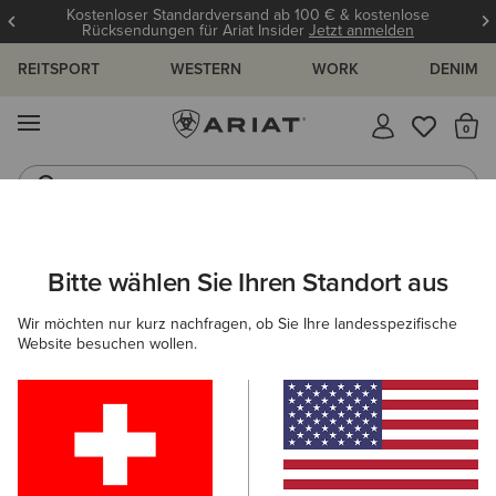
Kostenloser Standardversand ab 100 € & kostenlose
Rücksendungen für Ariat Insider
Jetzt anmelden
REITSPORT
WESTERN
WORK
DENIM
MENÜ
S
Reitstiefel
Jeans
ARIAT
HERREN
REITEN
SCHUHE
AUSDAUERREITEN
Bitte wählen Sie Ihren Standort aus
C
Endurance Schuhe für Herren
Wir möchten nur kurz nachfragen, ob Sie Ihre landesspezifische
Website besuchen wollen.
Reitstiefel
Stiefeletten
Chaps
Allwetter Reitsch
3 ARTIKEL
Filter & Sortieren