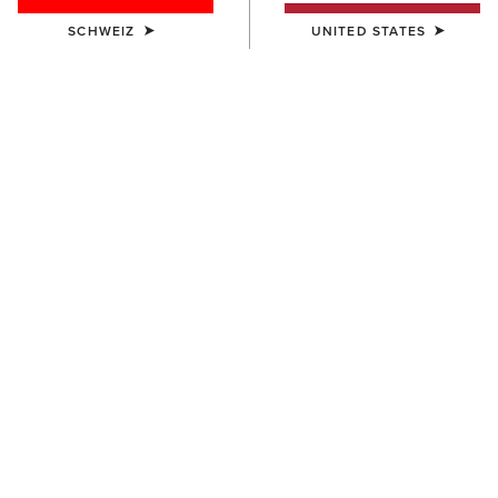
SCHWEIZ
UNITED STATES
HERREN
HERREN
Telluride Zip Waterproof Boot
Telluride II H2O Waterproof
Boot
180,00 €
175,00 €
HERREN
Terrain Ease Waterproof Boot
155,00 €