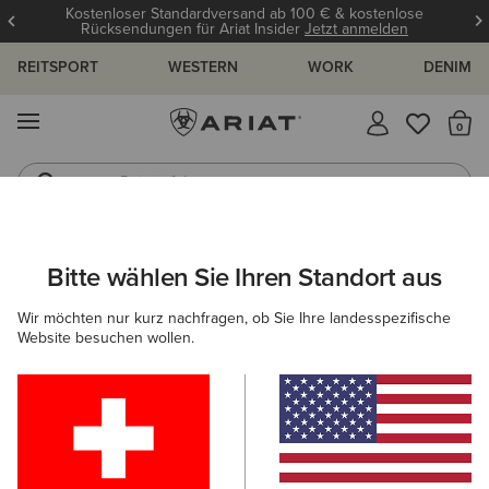
Kostenloser Standardversand ab 100 € & kostenlose
Rücksendungen für Ariat Insider
Jetzt anmelden
REITSPORT
WESTERN
WORK
DENIM
MENÜ
S
Reitstiefel
Jeans
ARIAT
HERREN
REITEN
ACCESSOIRES
TASCHEN
Bitte wählen Sie Ihren Standort aus
C
Reitzubehörtaschen für Herren
Wir möchten nur kurz nachfragen, ob Sie Ihre landesspezifische
Website besuchen wollen.
Mützen & Caps
Handschuhe
Socken
Gürtel
Filter & Sortieren
4 ARTIKEL