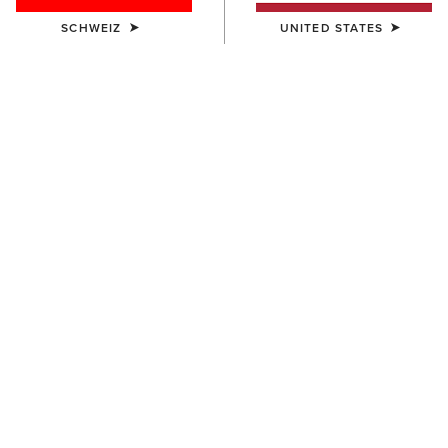
SCHWEIZ
UNITED STATES
UNISEX
UNISEX
Stride Backpack
Collegiate Tote
80,00 €
75,00 €
UNISEX
UNISEX
Stride Backpack
Ariat Team Tall Boot Bag
80,00 €
65,00 €