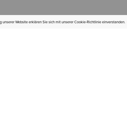
 unserer Website erklären Sie sich mit unserer Cookie-Richtlinie einverstanden.
MEIN KONTO
I
BESTELLSTATUS
RÜCKSENDUNGEN
Mein Konto
Hä
Newsletteranmeldung
In
GESCHENKGUTSCHEINE
Für später gespeichert
Jo
LIEFERUNG & VERSAND
Ariat Insider
Gr
GARANTIE
Tr
KLARNA