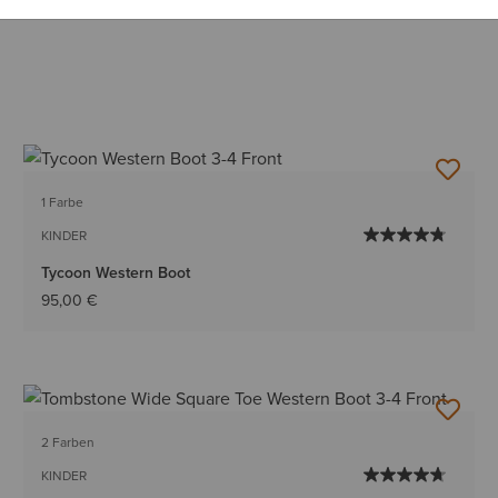
1 Farbe
KINDER
Tycoon Western Boot
95,00 €
2 Farben
KINDER