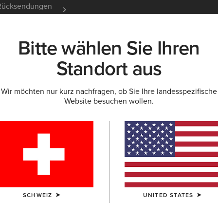
e Rücksendungen
12 Monate Garantie
Mehr er
Bitte wählen Sie Ihren
K
NEU & FEATURED
ARIAT LIFE
OUTLET
Standort aus
Wir möchten nur kurz nachfragen, ob Sie Ihre landesspezifische
Website besuchen wollen.
sternstiefel fü
SCHWEIZ
UNITED STATES