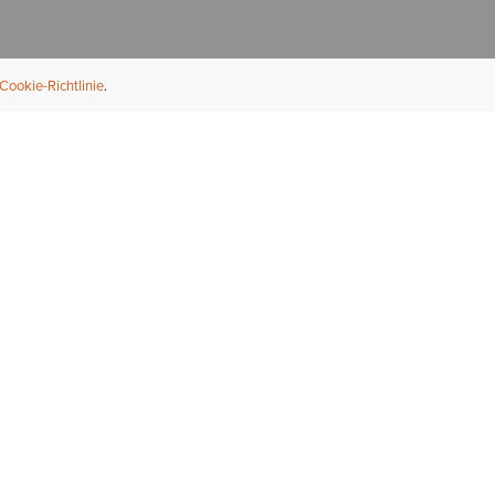
Cookie-Richtlinie
NFORMATION
ÜBER UNS
ndler finden
Über Ariat
ternational
Nachhaltigkeit
bs & Karriere
Presse
ößentabellen
Athleten
ue Fit