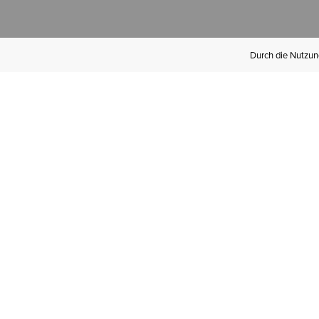
Durch die Nutzung
Werden Sie
Mitglied bei Ariat
Insider
Kostenloser Versand ab 100 €,