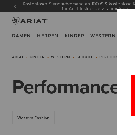
Kostenloser Standardversand ab 100 € & kostenlos
für Ariat Insider
Jetzt anmelden
DAMEN
HERREN
KINDER
WESTERN
WOR
ARIAT
KINDER
WESTERN
SCHUHE
PERFORMANCE
Performance-We
Western Fashion