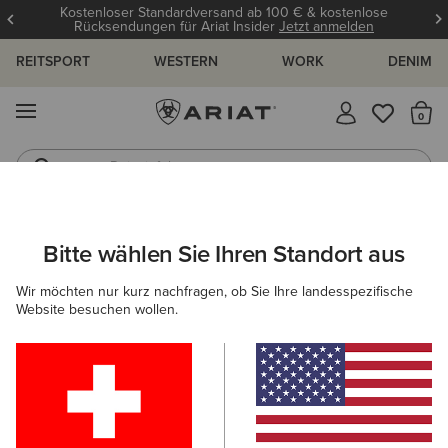
Kostenloser Standardversand ab 100 € & kostenlose
Rücksendungen für Ariat Insider
Jetzt anmelden
REITSPORT
WESTERN
WORK
DENIM
MENÜ
S
Reitstiefel
Jeans
ARIAT
HILFE-CENTER
INSIDER
INSIDER
Bitte wählen Sie Ihren Standort aus
C
Insider
Wir möchten nur kurz nachfragen, ob Sie Ihre landesspezifische
Website besuchen wollen.
Alle Hilfe-Center-Themen anzeigen
Registrierung für das Programm