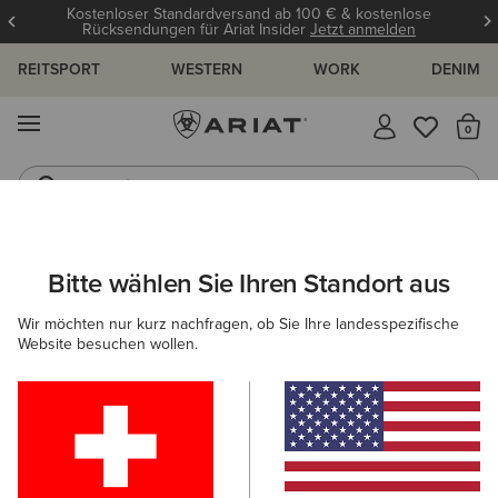
tenlose
12 Monate Garantie
Mehr erfahren
elden
REITSPORT
WESTERN
WORK
DENIM
MENÜ
S
Jeans
Westernstiefel
DAMEN
WESTERN
BEKLEIDUNG
DENIM
Bitte wählen Sie Ihren Standort aus
C
High Rise Lorena Boot Cut Jeans
Wir möchten nur kurz nachfragen, ob Sie Ihre landesspezifische
Website besuchen wollen.
115,00 €
(2)
BESTSELLER