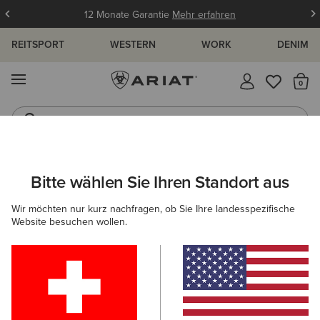
12 Monate Garantie
Mehr erfahren
REITSPORT
WESTERN
WORK
DENIM
MENÜ
S
Jeans
Westernstiefel
HERREN
WESTERN
SCHUHE
CASUAL
Bitte wählen Sie Ihren Standort aus
C
Ranch Runner Trainer
Wir möchten nur kurz nachfragen, ob Sie Ihre landesspezifische
Website besuchen wollen.
95,00 €
(38)