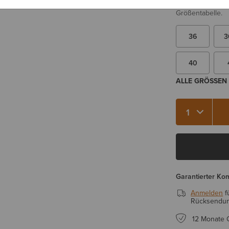
Sie sind sich be
Größentabelle.
36
3
40
ALLE GRÖSSEN 
Menge 1
Garantierter Ko
Anmelden
f
Rücksendung
12 Monate 