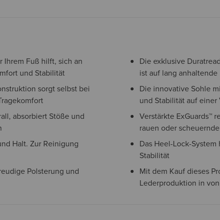
 Ihrem Fuß hilft, sich an
Die exklusive Duratread
fort und Stabilität
ist auf lang anhaltende
truktion sorgt selbst bei
Die innovative Sohle mi
Tragekomfort
und Stabilität auf eine
ll, absorbiert Stöße und
Verstärkte ExGuards™ r
n
rauen oder scheuernde
und Halt. Zur Reinigung
Das Heel-Lock-System h
Stabilität
reudige Polsterung und
Mit dem Kauf dieses Pr
Lederproduktion in von