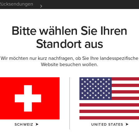
e Rücksendungen
12 Monate Garantie
Mehr er
Bitte wählen Sie Ihren
K
NEU & FEATURED
ARIAT LIFE
OUTLET
Standort aus
Wir möchten nur kurz nachfragen, ob Sie Ihre landesspezifische
Website besuchen wollen.
Traverse 
145,00 €
(18)
FARBE:
AUSWÄ
SCHWEIZ
UNITED STATES
GRÖSSE