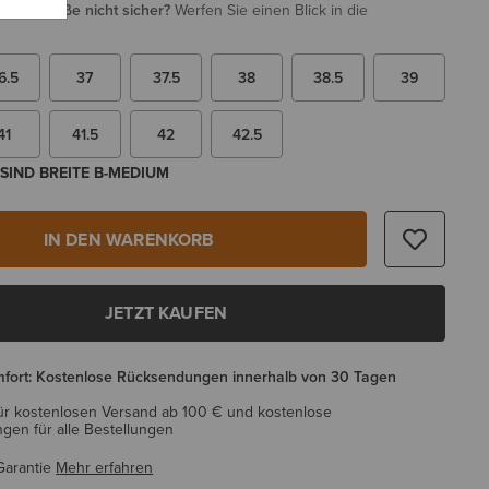
i Ihrer Größe nicht sicher?
Werfen Sie einen Blick in die
6.5
37
37.5
38
38.5
39
41
41.5
42
42.5
SIND BREITE B-MEDIUM
IN DEN WARENKORB
JETZT KAUFEN
mfort: Kostenlose Rücksendungen innerhalb von 30 Tagen
ür kostenlosen Versand ab 100 € und kostenlose
en für alle Bestellungen
Garantie
Mehr erfahren