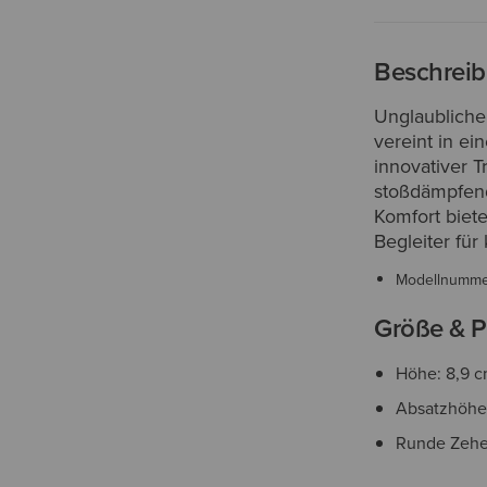
Beschrei
Unglaubliche
vereint in e
innovativer T
stoßdämpfend
Komfort biete
Begleiter fü
Modellnumm
Größe & P
Höhe: 8,9 
Absatzhöhe
Runde Zehe