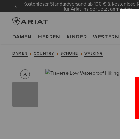
Kostenloser Standardversand ab 100 € & kostenlos
für Ariat Insider
Jetzt anmelden
DAMEN
HERREN
KINDER
WESTERN
WOR
DAMEN
COUNTRY
SCHUHE
WALKING