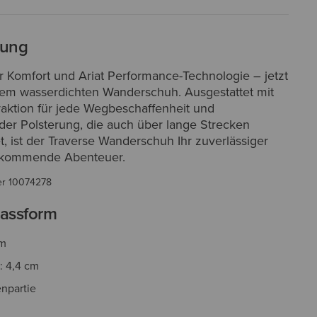
bung
r Komfort und Ariat Performance-Technologie – jetzt
inem wasserdichten Wanderschuh. Ausgestattet mit
raktion für jede Wegbeschaffenheit und
er Polsterung, die auch über lange Strecken
t, ist der Traverse Wanderschuh Ihr zuverlässiger
r kommende Abenteuer.
er
10074278
assform
cm
: 4,4 cm
npartie