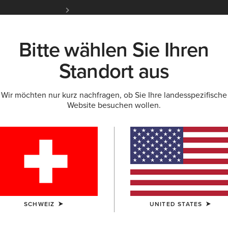
Kostenloser Standardversand ab 100 € & ko
für Ariat Insider
Jetzt anme
Bitte wählen Sie Ihren
K
NEU & FEATURED
ARIAT LIFE
OUTLET
Standort aus
Wir möchten nur kurz nachfragen, ob Sie Ihre landesspezifische
Website besuchen wollen.
Madison S
250,00 €
(16)
FARBE:
AUSWÄ
SCHWEIZ
UNITED STATES
GRÖSSE