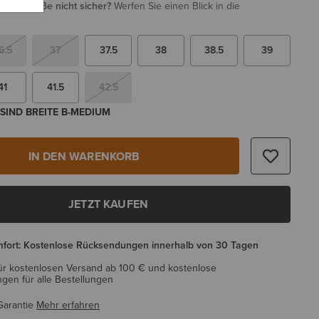
i Ihrer Größe nicht sicher?
Werfen Sie einen Blick in die
6.5
37
37.5
38
38.5
39
41
41.5
42.5
SIND BREITE B-MEDIUM
IN DEN WARENKORB
JETZT KAUFEN
mfort: Kostenlose Rücksendungen innerhalb von 30 Tagen
ür kostenlosen Versand ab 100 € und kostenlose
en für alle Bestellungen
Garantie
Mehr erfahren