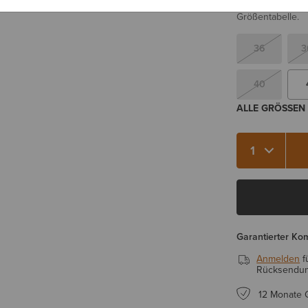
Sie sind sich be
Größentabelle.
36
3
40
ALLE GRÖSSEN 
Menge 1
Garantierter Ko
Anmelden
f
Rücksendung
12 Monate 