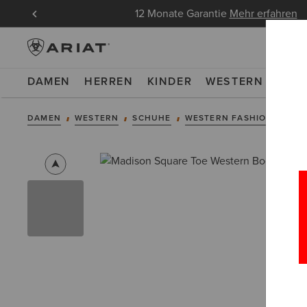
ndungen
12 Monate Garantie
Mehr erfahren
DAMEN
HERREN
KINDER
WESTERN
WOR
DAMEN
WESTERN
SCHUHE
WESTERN FASHION