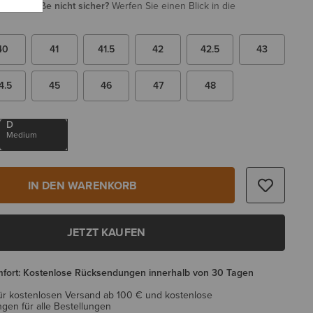
i Ihrer Größe nicht sicher?
Werfen Sie einen Blick in die
40
41
41.5
42
42.5
43
4.5
45
46
47
48
D
Medium
IN DEN WARENKORB
JETZT KAUFEN
mfort: Kostenlose Rücksendungen innerhalb von 30 Tagen
ür kostenlosen Versand ab 100 € und kostenlose
en für alle Bestellungen