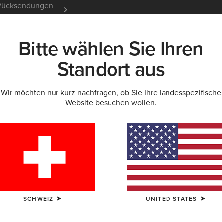
e Rücksendungen
12 Monate Garantie
Mehr er
Bitte wählen Sie Ihren
K
NEU & FEATURED
ARIAT LIFE
OUTLET
Standort aus
Wir möchten nur kurz nachfragen, ob Sie Ihre landesspezifische
Website besuchen wollen.
Booker Ul
180,00 €
(132
FARBE:
AUSWÄ
SCHWEIZ
UNITED STATES
GRÖSSE