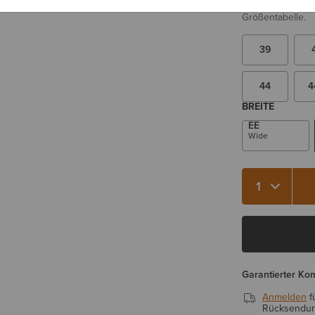
Sie sind sich be
Größentabelle.
39
44
4
BREITE
EE
Wide
Menge 1
Garantierter Ko
Anmelden
f
Rücksendung