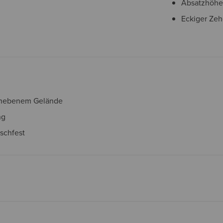
Absatzhöhe
Eckiger Ze
 unebenem Gelände
ng
tschfest