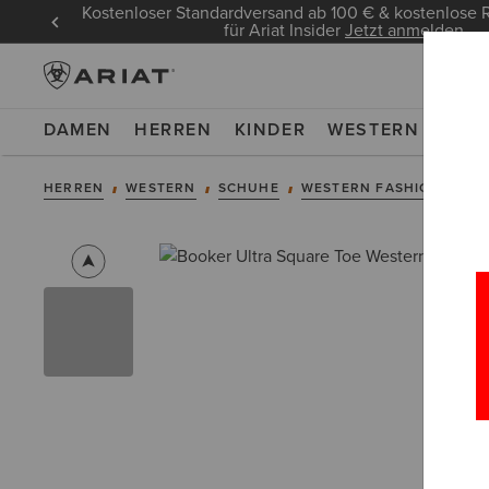
Kostenloser Standardversand ab 100 € & kostenlos
für Ariat Insider
Jetzt anmelden
DAMEN
HERREN
KINDER
WESTERN
WOR
HERREN
WESTERN
SCHUHE
WESTERN FASHION