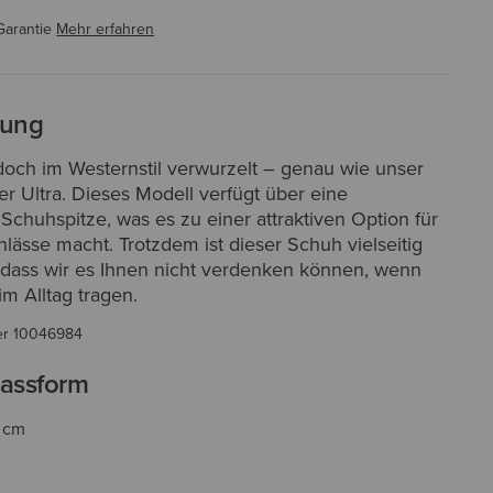
Garantie
Mehr erfahren
bung
doch im Westernstil verwurzelt – genau wie unser
er Ultra. Dieses Modell verfügt über eine
Schuhspitze, was es zu einer attraktiven Option für
lässe macht. Trotzdem ist dieser Schuh vielseitig
sodass wir es Ihnen nicht verdenken können, wenn
im Alltag tragen.
er
10046984
assform
4 cm