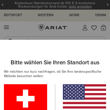
Kostenloser Standardversand ab 100 € & kostenlose
Rücksendungen für Ariat Insider
Jetzt anmelden
REITSPORT
WESTERN
WORK
DENIM
MENÜ
S
Reitstiefel
Jeans
DAMEN
WESTERN
SCHUHE
WESTERN FASHION
Bitte wählen Sie Ihren Standort aus
C
Casanova X Toe Western Boot
Wir möchten nur kurz nachfragen, ob Sie Ihre landesspezifische
Website besuchen wollen.
350,00 €
(1176)