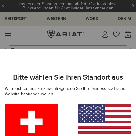
Kostenloser Standardversand ab 100 € & kostenlose
Rücksendungen für Ariat Insider
Jetzt anmelden
REITSPORT
WESTERN
WORK
DENIM
MENÜ
S
Jeans
Westernstiefel
HERREN
COUNTRY
SCHUHE
CASUAL
Bitte wählen Sie Ihren Standort aus
C
Wexford Waterproof Chelsea Boot
Wir möchten nur kurz nachfragen, ob Sie Ihre landesspezifische
Website besuchen wollen.
215,00 €
(406)