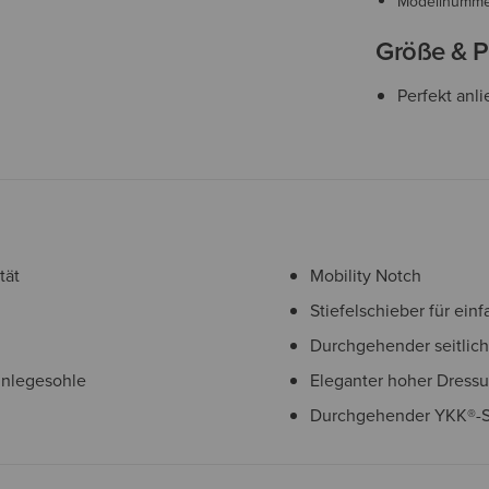
Modellnumm
Größe & P
Perfekt anl
tät
Mobility Notch
Stiefelschieber für ein
Durchgehender seitlich
inlegesohle
Eleganter hoher Dress
Durchgehender YKK®-Sp