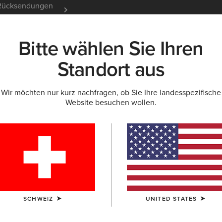
e Rücksendungen
12 Monate Garantie
Mehr er
Bitte wählen Sie Ihren
K
NEU & FEATURED
ARIAT LIFE
OUTLET
Standort aus
Wir möchten nur kurz nachfragen, ob Sie Ihre landesspezifische
Website besuchen wollen.
Ravello Ta
550,00 €
(13)
FARBE:
BLACK
SCHWEIZ
UNITED STATES
GRÖSSE