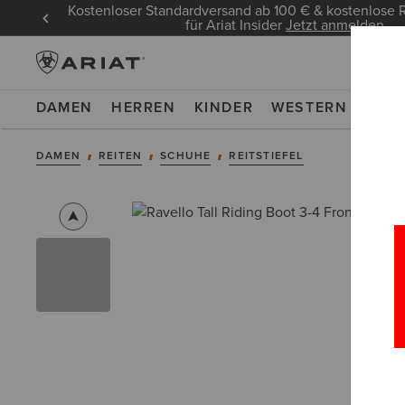
Kostenloser Standardversand ab 100 € & kostenlos
für Ariat Insider
Jetzt anmelden
DAMEN
HERREN
KINDER
WESTERN
WOR
DAMEN
REITEN
SCHUHE
REITSTIEFEL