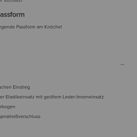
er
10035937
assform
iegende Passform am Knöchel
fachen Einstieg
er Elastikeinsatz mit geöltem Leder-Inneneinsatz
urbogen
iralreißverschluss