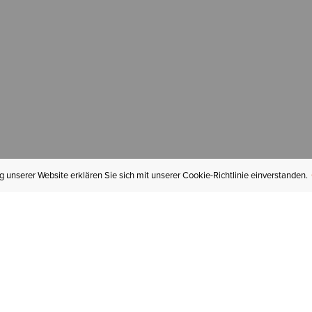
 unserer Website erklären Sie sich mit unserer Cookie-Richtlinie einverstanden.
MEIN KONTO
I
BESTELLSTATUS
RÜCKSENDUNGEN
Mein Konto
Hä
Newsletteranmeldung
In