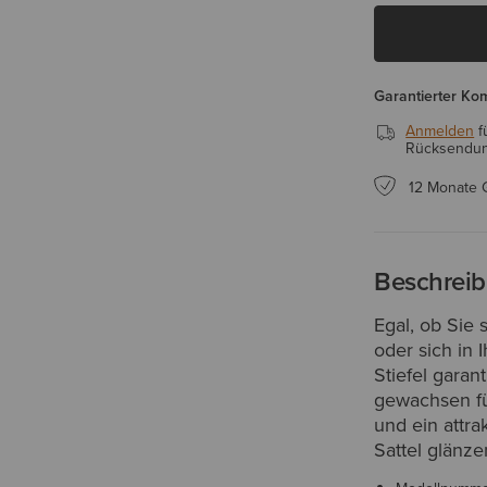
Garantierter Ko
Anmelden
f
Rücksendung
12 Monate 
Beschrei
Egal, ob Sie 
oder sich in
Stiefel garan
gewachsen füh
und ein attr
Sattel glänze