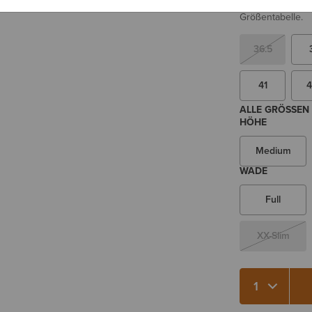
Sie sind sich be
Größentabelle.
36.5
41
4
ALLE GRÖSSEN 
HÖHE
Medium
WADE
Full
XX-Slim
Menge 1