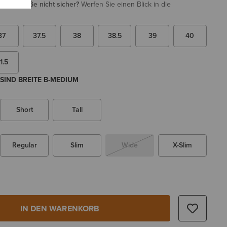
i Ihrer Größe nicht sicher?
Werfen Sie einen Blick in die
37
37.5
38
38.5
39
40
1.5
SIND BREITE B-MEDIUM
Short
Tall
Regular
Slim
Wide
X-Slim
IN DEN WARENKORB