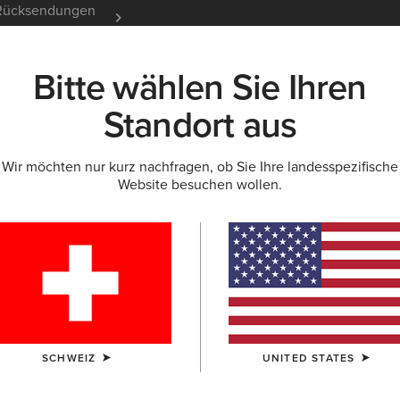
e Rücksendungen
12 Monate Garantie
Mehr er
Bitte wählen Sie Ihren
K
NEU & FEATURED
ARIAT LIFE
OUTLET
Standort aus
Wir möchten nur kurz nachfragen, ob Sie Ihre landesspezifische
Website besuchen wollen.
Desert Ho
235,00 €
(111)
FARBE:
AUSWÄ
SCHWEIZ
UNITED STATES
GRÖSSE