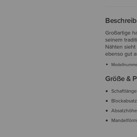
Beschrei
Großartige han
seinem tradi
Nähten sieht 
ebenso gut a
Modellnumm
Größe & P
Schaftlänge
Blockabsat
Absatzhöhe
Mandelförm