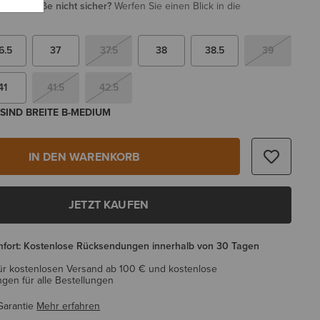
i Ihrer Größe nicht sicher?
Werfen Sie einen Blick in die
6.5
37
37.5
38
38.5
39
41
41.5
42.5
SIND BREITE B-MEDIUM
IN DEN WARENKORB
JETZT KAUFEN
mfort: Kostenlose Rücksendungen innerhalb von 30 Tagen
ür kostenlosen Versand ab 100 € und kostenlose
en für alle Bestellungen
Garantie
Mehr erfahren