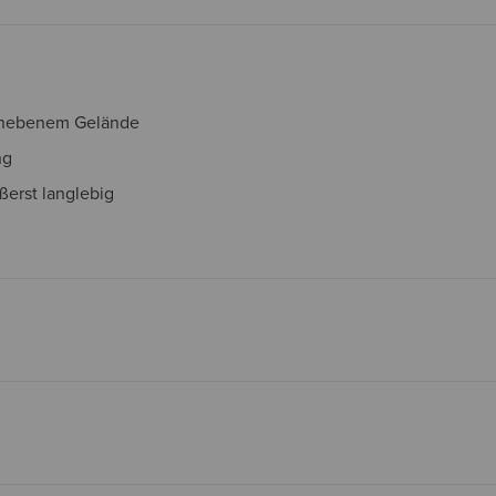
 unebenem Gelände
ng
ßerst langlebig