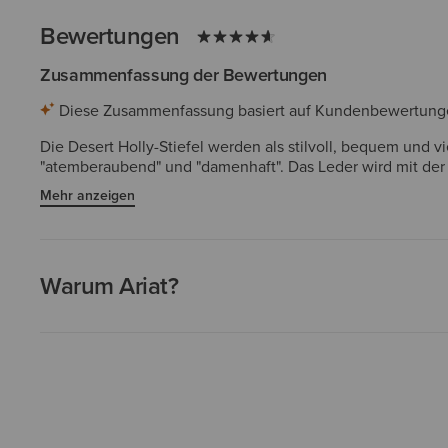
Bewertungen
Zusammenfassung der Bewertungen
Diese Zusammenfassung basiert auf Kundenbewertungen 
Die Desert Holly-Stiefel werden als stilvoll, bequem und 
"atemberaubend" und "damenhaft". Das Leder wird mit der
einige mit breiteren Waden oder höheren Spann die Stiefe
Mehr anzeigen
Warum Ariat?