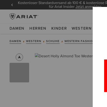
Kostenloser Standardversand ab 100 € & kostenlos
für Ariat Insider
Jetzt anmelden
DAMEN
HERREN
KINDER
WESTERN
WOR
DAMEN
WESTERN
SCHUHE
WESTERN FASHION