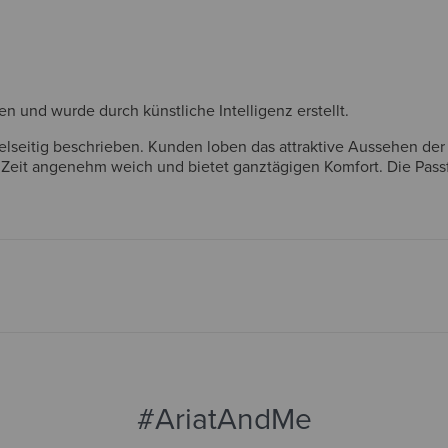
und wurde durch künstliche Intelligenz erstellt.
vielseitig beschrieben. Kunden loben das attraktive Aussehen der
 Zeit angenehm weich und bietet ganztägigen Komfort. Die Pass
l anfangs etwas eng fanden. Insgesamt werden die Stiefel als h