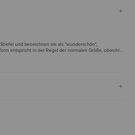
 Stiefel und bezeichnen sie als "wunderschön",
form entspricht in der Regel der normalen Größe, obwohl
ochwertig und eine lohnenswerte Investition angesehen.