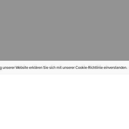
 unserer Website erklären Sie sich mit unserer Cookie-Richtlinie einverstanden.
MEIN KONTO
I
BESTELLSTATUS
RÜCKSENDUNGEN
Mein Konto
Hä
Newsletteranmeldung
In
GESCHENKGUTSCHEINE