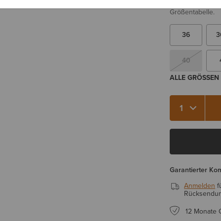
Sie sind sich be
Größentabelle.
36
3
40
ALLE GRÖSSEN 
Menge 1
Garantierter Ko
Anmelden
f
Rücksendung
12 Monate 