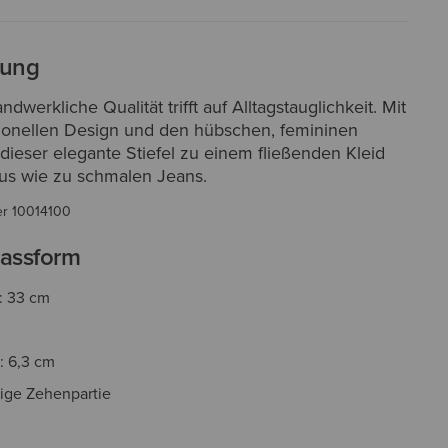
bung
dwerkliche Qualität trifft auf Alltagstauglichkeit. Mit
tionellen Design und den hübschen, femininen
dieser elegante Stiefel zu einem fließenden Kleid
us wie zu schmalen Jeans.
er
10014100
assform
: 33 cm
z
: 6,3 cm
ige Zehenpartie