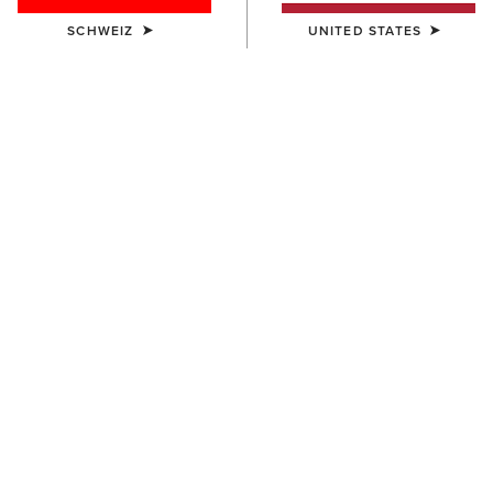
SCHWEIZ
UNITED STATES
FARBE:
SEPIA ROSE