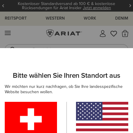
Kostenloser Standardversand ab 100 € & kostenlose
Rücksendungen für Ariat Insider
Jetzt anmelden
REITSPORT
WESTERN
WORK
DENIM
MENÜ
S
Reitstiefel
Jeans
DAMEN
REITEN
BEKLEIDUNG
SWEATSHIRTS & HOODIES
Bitte wählen Sie Ihren Standort aus
C
Martine Sweatshirt
Wir möchten nur kurz nachfragen, ob Sie Ihre landesspezifische
Website besuchen wollen.
55,00 €
(4)