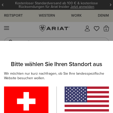
Kostenloser Standardversand ab 100 € & kostenlose
Rücksendungen für Ariat Insider
Jetzt anmelden
REITSPORT
WESTERN
WORK
DENIM
MENÜ
S
Reitstiefel
Jeans
HERREN
WORK
BEKLEIDUNG
OBERTEILE & T-SHIRTS
Bitte wählen Sie Ihren Standort aus
C
Rebar Foreman Polo Shirt
Wir möchten nur kurz nachfragen, ob Sie Ihre landesspezifische
Website besuchen wollen.
40,00 €
(18)