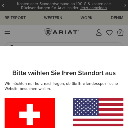
Kostenloser Standardversand ab 100 € & kostenlose
Rücksendungen für Ariat Insider
Jetzt anmelden
REITSPORT
WESTERN
WORK
DENIM
MENÜ
S
Reitstiefel
Jeans
DAMEN
ACCESSOIRES
SOCKEN
Bitte wählen Sie Ihren Standort aus
C
AriatTEK Slimline Performance Sock
Wir möchten nur kurz nachfragen, ob Sie Ihre landesspezifische
Website besuchen wollen.
14,00 €
(52)