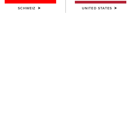
SCHWEIZ
UNITED STATES
FARBE:
BLACK/SLEET