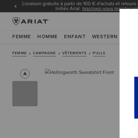
Livraison gratuite à partir de 100 € d'achats et retours 
Initiés Ariat.
Inscrivez-vous maintenan
FEMME
HOMME
ENFANT
WESTERN
WOR
FEMME
CAMPAGNE
VÊTEMENTS
PULLS