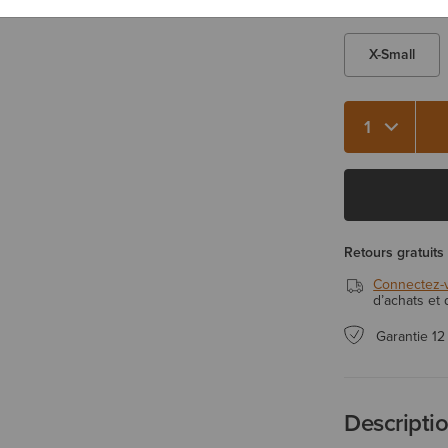
Vous hésitez ent
X-Small
Qté 1
Retours gratuits
Connectez-
d’achats et
Garantie 12
Descripti