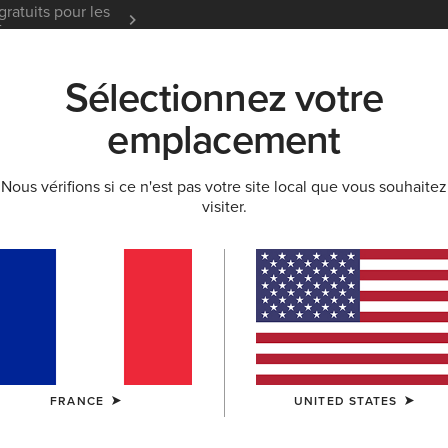
gratuits pour les
Garantie 12 mois
En Savoir
t
Sélectionnez votre
K
NOUVEAUTÉS & SÉLECTIONS
ARIAT LIFE
OU
emplacement
Nous vérifions si ce n'est pas votre site local que vous souhaitez
visiter.
Hollingwo
90,00 €
(3)
COULEUR:
ICY
FRANCE
UNITED STATES
TAILLE