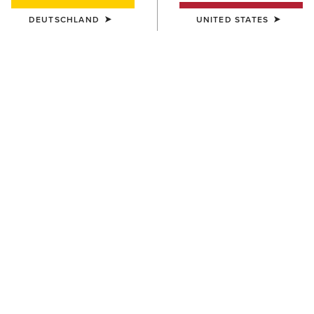
NEU
DEUTSCHLAND
UNITED STATES
DAMEN
DAMEN
Ranch Runner Trainer
Ranch Runner Trainer
95,00 €
95,00 €
NEU
NEU
DAMEN
DAMEN
Ranch Runner Waterproof
Ranch Runner Waterproof
Trainer
Trainer
100,00 €
100,00 €
NEU
NEU