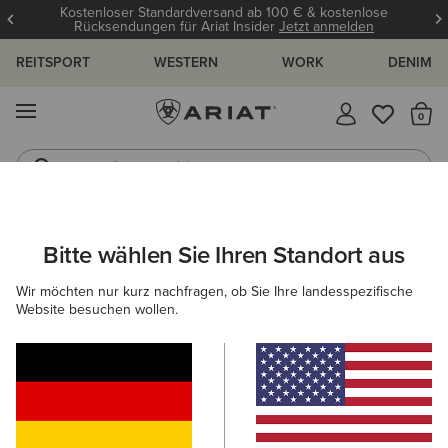
Kostenloser Standardversand ab 100 € & kostenlose
Rücksendungen für Ariat Insider
Jetzt anmelden
REITSPORT
WESTERN
WORK
DENIM
MENÜ
S
Gummistiefel
Reitstiefel
DAMEN
REITEN
BEKLEIDUNG
SWEATSHIRTS & HOODIES
Bitte wählen Sie Ihren Standort aus
C
Lumina Full Zip Hoodie
Wir möchten nur kurz nachfragen, ob Sie Ihre landesspezifische
Website besuchen wollen.
N/A
(11)