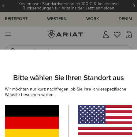
Kostenloser Standardversand ab 100 € & kostenlose
Rücksendungen für Ariat Insider
Jetzt anmelden
REITSPORT
WESTERN
WORK
DENIM
MENÜ
S
Reitstiefel
Jeans
DAMEN
COUNTRY
BEKLEIDUNG
OBERBEKLEIDUNG
Bitte wählen Sie Ihren Standort aus
C
Staunton Jacket
Wir möchten nur kurz nachfragen, ob Sie Ihre landesspezifische
Website besuchen wollen.
200,00 €
(3)