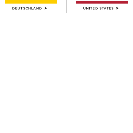
DEUTSCHLAND
UNITED STATES
FARBE:
VANILLA ICE