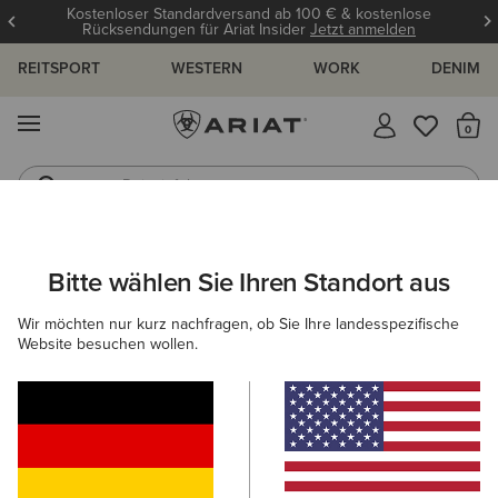
Kostenloser Standardversand ab 100 € & kostenlose
Rücksendungen für Ariat Insider
Jetzt anmelden
REITSPORT
WESTERN
WORK
DENIM
MENÜ
S
Reitstiefel
Jeans
DAMEN
WESTERN
ACCESSOIRES
GÜRTEL
Bitte wählen Sie Ihren Standort aus
C
Rhinestone Filigree Belt
Wir möchten nur kurz nachfragen, ob Sie Ihre landesspezifische
Website besuchen wollen.
90,00 €
(8)