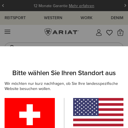
12 Monate Garantie
Mehr erfahren
REITSPORT
WESTERN
WORK
DENIM
MENÜ
S
Westernstiefel
Gummistiefel
ARIAT
GRÖSSENRATGEBER
Bitte wählen Sie Ihren Standort aus
C
Wir möchten nur kurz nachfragen, ob Sie Ihre landesspezifische
Größenratgeber
Website besuchen wollen.
FÜR DAMEN
FÜR HERREN
KINDER
OBERTEILE
HOSEN
SCHUHE
ACCESSOI