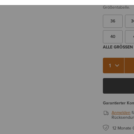
Sie sind sich be
Größentabelle.
36
3
40
ALLE GRÖSSEN 
Menge 1
Garantierter Ko
Anmelden
f
Rücksendung
12 Monate 