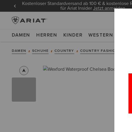
Kostenloser Standardversand ab 100 € & kostenlos
für Ariat Insider
Jetzt anmelden
DAMEN
HERREN
KINDER
WESTERN
WOR
DAMEN
SCHUHE
COUNTRY
COUNTRY FASHION