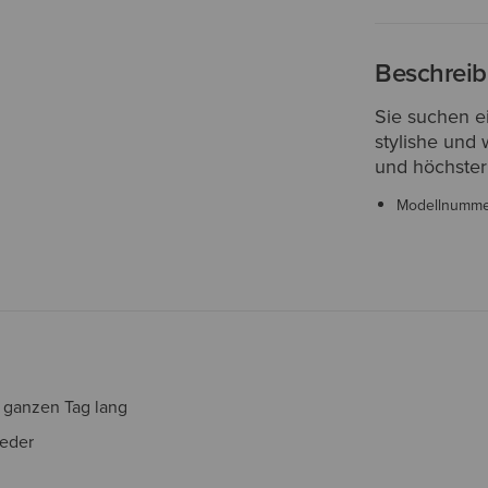
Beschrei
Sie suchen ei
stylishe und 
und höchster 
Modellnumm
n ganzen Tag lang
leder