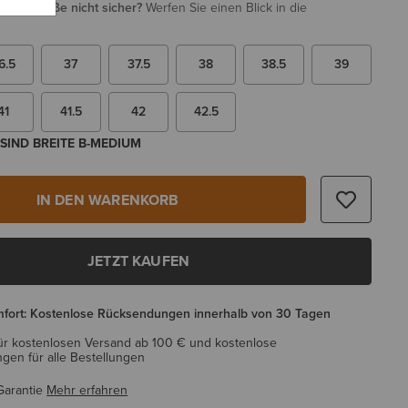
i Ihrer Größe nicht sicher?
Werfen Sie einen Blick in die
6.5
37
37.5
38
38.5
39
41
41.5
42
42.5
SIND BREITE B-MEDIUM
IN DEN WARENKORB
JETZT KAUFEN
mfort: Kostenlose Rücksendungen innerhalb von 30 Tagen
ür kostenlosen Versand ab 100 € und kostenlose
en für alle Bestellungen
Garantie
Mehr erfahren