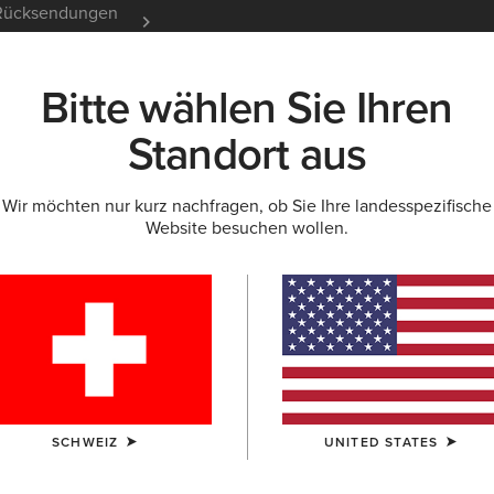
e Rücksendungen
12 Monate Garantie
Mehr er
Bitte wählen Sie Ihren
K
NEU & FEATURED
ARIAT LIFE
OUTLET
Standort aus
Wir möchten nur kurz nachfragen, ob Sie Ihre landesspezifische
Website besuchen wollen.
Wexford W
200,00 €
(128
FARBE:
AUSWÄ
SCHWEIZ
UNITED STATES
GRÖSSE