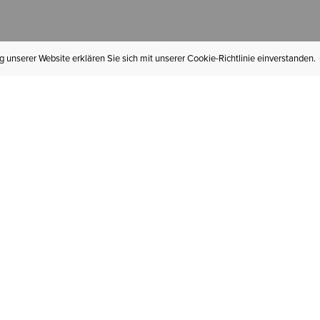
 unserer Website erklären Sie sich mit unserer Cookie-Richtlinie einverstanden.
MEIN KONTO
I
BESTELLSTATUS
RÜCKSENDUNGEN
Mein Konto
Hä
Newsletteranmeldung
In
GESCHENKGUTSCHEINE
Für später gespeichert
Jo
LIEFERUNG & VERSAND
Ariat Insider
Gr
GARANTIE
Tr
KLARNA
St