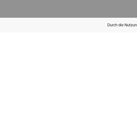
Durch die Nutzung
Werden Sie
Mitglied bei Ariat
Insider
Kostenloser Versand ab 100 €,
kostenlose Rücksendungen und