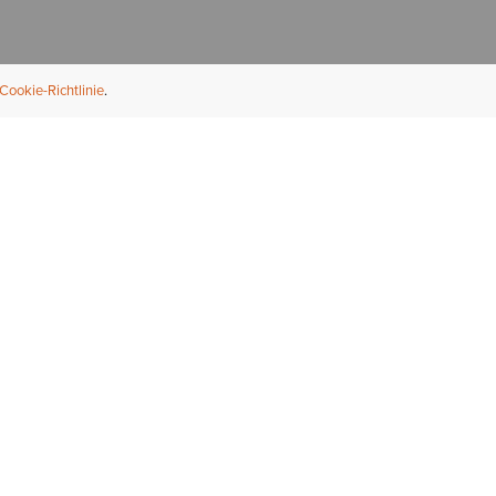
Cookie-Richtlinie
NFORMATION
ÜBER UNS
ndler finden
Über Ariat
ternational
Nachhaltigkeit
bs & Karriere
Presse
ößentabellen
Athleten
ue Fit
iefel-Reparaturservice