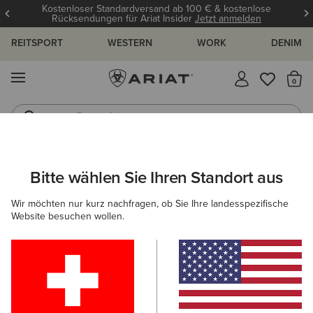
Kostenloser Standardversand ab 100 € & kostenlose
Rücksendungen für Ariat Insider
Jetzt anmelden
REITSPORT
WESTERN
WORK
DENIM
MENÜ
S
Reitstiefel
Jeans
HERREN
COUNTRY
SCHUHE
CASUAL
Bitte wählen Sie Ihren Standort aus
C
Country Mule
Wir möchten nur kurz nachfragen, ob Sie Ihre landesspezifische
Website besuchen wollen.
115,00 €
(7)