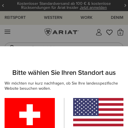
Kostenloser Standardversand ab 100 € & kostenlose
Rücksendungen für Ariat Insider
Jetzt anmelden
REITSPORT
WESTERN
WORK
DENIM
MENÜ
S
Gummistiefel
Reitstiefel
DAMEN
WESTERN
BEKLEIDUNG
OBERTEILE & T-SHIRTS
Bitte wählen Sie Ihren Standort aus
C
Clovis Insulated Shirt Jacket
Wir möchten nur kurz nachfragen, ob Sie Ihre landesspezifische
Website besuchen wollen.
Reduziert von
auf
85,00 €
50,00 €