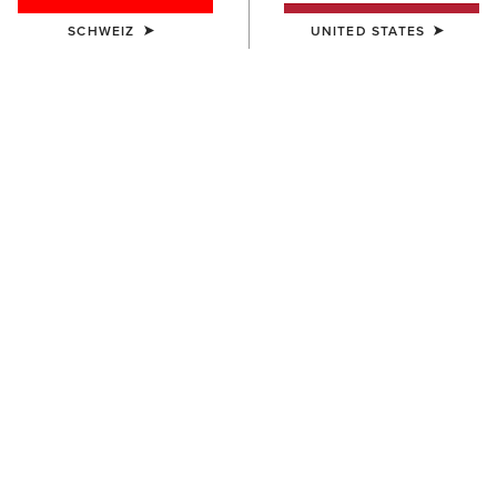
SCHWEIZ
UNITED STATES
FARBE:
PUEBLA PRINT
Größentabelle