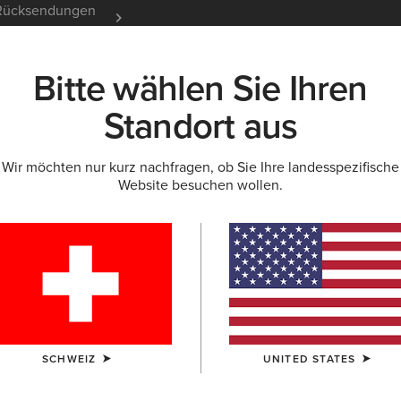
e Rücksendungen
12 Monate Garantie
Mehr er
Bitte wählen Sie Ihren
K
NEU & FEATURED
ARIAT LIFE
OUTLET
Standort aus
Wir möchten nur kurz nachfragen, ob Sie Ihre landesspezifische
Website besuchen wollen.
Rebar Cot
35,00 €
(8)
FARBE:
BLACK
SCHWEIZ
UNITED STATES
GRÖSSE