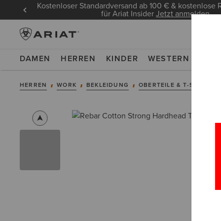
Kostenloser Standardversand ab 100 € & kostenlos
für Ariat Insider
Jetzt anmelden
DAMEN
HERREN
KINDER
WESTERN
WOR
HERREN
WORK
BEKLEIDUNG
OBERTEILE & T-SHIRTS