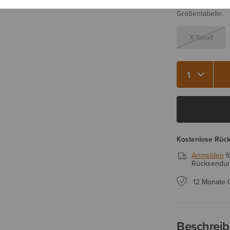
Sie sind sich be
Größentabelle.
X-Small
Menge 1
Kostenlose Rüc
Anmelden
f
Rücksendung
12 Monate 
Beschrei