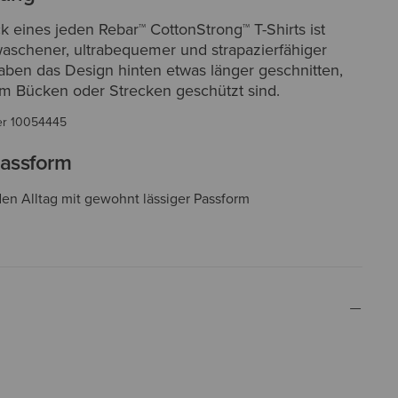
 eines jeden Rebar™ CottonStrong™ T-Shirts ist
aschener, ultrabequemer und strapazierfähiger
haben das Design hinten etwas länger geschnitten,
im Bücken oder Strecken geschützt sind.
er
10054445
assform
 den Alltag mit gewohnt lässiger Passform