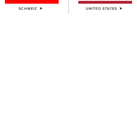
SCHWEIZ
UNITED STATES
Größentabelle
GRÖSSE
(AUSVERKAUFT)