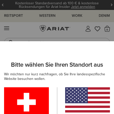
Kostenloser Standardversand ab 100 € & kostenlose
Rücksendungen für Ariat Insider
Jetzt anmelden
REITSPORT
WESTERN
WORK
DENIM
MENÜ
S
Reitstiefel
Jeans
HERREN
REITEN
BEKLEIDUNG
OBERTEILE & T-SHIRTS
Bitte wählen Sie Ihren Standort aus
C
Lowell 1/4 Zip Recycled Materials Baselayer
Wir möchten nur kurz nachfragen, ob Sie Ihre landesspezifische
Website besuchen wollen.
Reduziert von
auf
72,00 €
36,00 €
(3)