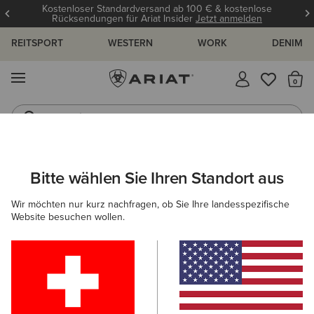
Kostenloser Standardversand ab 100 € & kostenlose
Rücksendungen für Ariat Insider
Jetzt anmelden
REITSPORT
WESTERN
WORK
DENIM
MENÜ
S
Jeans
Westernstiefel
HERREN
COUNTRY
BEKLEIDUNG
OBERBEKLEIDUNG
Bitte wählen Sie Ihren Standort aus
C
Calumet Field Jacket
Wir möchten nur kurz nachfragen, ob Sie Ihre landesspezifische
Website besuchen wollen.
175,00 €
(6)