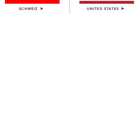
SCHWEIZ
UNITED STATES
FARBE:
BANYAN BARK