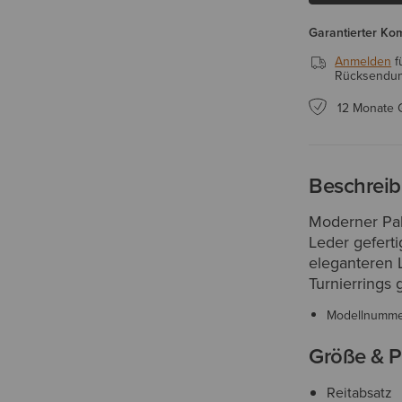
Garantierter Ko
Anmelden
f
Rücksendung
12 Monate 
Beschrei
Moderner Pal
Leder geferti
eleganteren 
Turnierrings 
Modellnumm
Größe & P
Reitabsatz