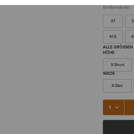
Sie sind sich be
Größentabelle.
37
3
41.5
4
ALLE GRÖSSEN 
HÖHE
X-Short
WADE
X-Slim
Menge 1