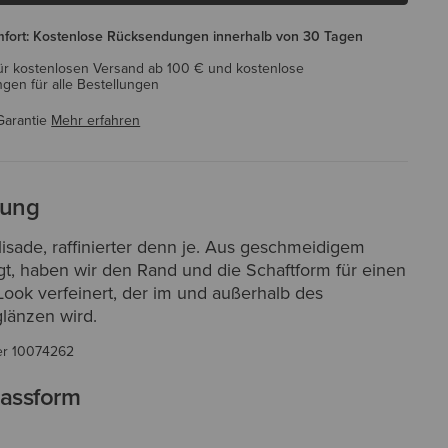
mfort: Kostenlose Rücksendungen innerhalb von 30 Tagen
ür kostenlosen Versand ab 100 € und kostenlose
en für alle Bestellungen
Garantie
Mehr erfahren
bung
isade, raffinierter denn je. Aus geschmeidigem
gt, haben wir den Rand und die Schaftform für einen
Look verfeinert, der im und außerhalb des
glänzen wird.
er
10074262
assform