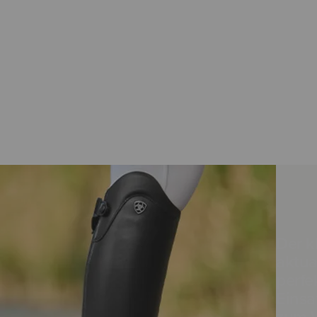
Der k
aktua
perfe
Einsa