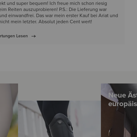
ekt und super bequem! Ich freue mich schon riesig
beim Reiten auszuprobieren! P.S.: Die Lieferung war
 und einwandfrei. Das war mein erster Kauf bei Ariat und
nicht mein letzter. Absolut jeden Cent wert!
ertungen Lesen
Neue Äst
europäis