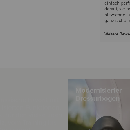
einfach perf
darauf, sie 
blitzschnell
ganz sicher 
Weitere Bew
Modernisierter
Dressurbogen
lassische Favorit mit
lisierten Funktionen,
kt für den vielseitigen
tz, vom Training bis