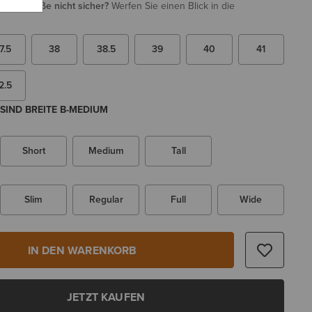
i Ihrer Größe nicht sicher?
Werfen Sie einen Blick in die
7.5
38
38.5
39
40
41
2.5
SIND BREITE B-MEDIUM
Short
Medium
Tall
Slim
Regular
Full
Wide
IN DEN WARENKORB
JETZT KAUFEN