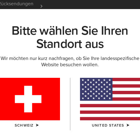
e Rücksendungen
12 Monate Garantie
Mehr er
Bitte wählen Sie Ihren
K
NEU & FEATURED
ARIAT LIFE
OUTLET
Standort aus
Wir möchten nur kurz nachfragen, ob Sie Ihre landesspezifische
Website besuchen wollen.
Palisade F
340,00 €
(28)
FARBE:
MAHO
SCHWEIZ
UNITED STATES
GRÖSSE