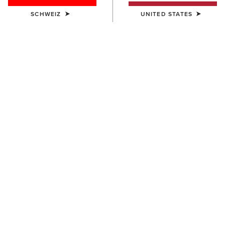
SCHWEIZ
UNITED STATES
FARBE:
ARTISAN TAN