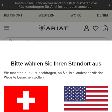
Kostenloser Standardversand ab 100 € & kostenlose
Rücksendungen für Ariat Insider
Jetzt anmelden
REITSPORT
WESTERN
WORK
DENIM
MENÜ
S
Reitstiefel
Jeans
HERREN
WESTERN
SCHUHE
CASUAL
Bitte wählen Sie Ihren Standort aus
C
Buckeye Waterproof Shoe
Wir möchten nur kurz nachfragen, ob Sie Ihre landesspezifische
Website besuchen wollen.
125,00 €
(61)