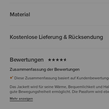
Material
Kostenlose Lieferung & Rücksendung
Bewertungen
Zusammenfassung der Bewertungen
Diese Zusammenfassung basiert auf Kundenbewertungen 
Das Jackett wird für seine Wärme, Bequemlichkeit und Hal
gute Bewegungsfreiheit ermöglicht. Die Passform wird eben
zum Layering als auch für den Büro- und Freizeitbereich
Mehr anzeigen
durchdachten Designdetails. Während einige anmerken, das
Konsens, dass es sich um ein hervorragendes, hochwertige