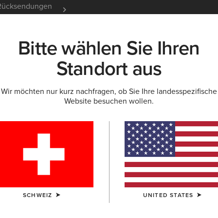
e Rücksendungen
12 Monate Garantie
Mehr er
Bitte wählen Sie Ihren
K
NEU & FEATURED
ARIAT LIFE
OUTLET
Standort aus
Wir möchten nur kurz nachfragen, ob Sie Ihre landesspezifische
Website besuchen wollen.
Rebar Dur
150,00 €
(212
FARBE:
WREN
SCHWEIZ
UNITED STATES
GRÖSSE