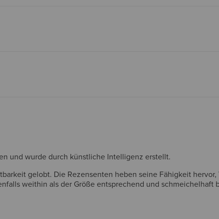
und wurde durch künstliche Intelligenz erstellt.
tbarkeit gelobt. Die Rezensenten heben seine Fähigkeit hervor,
falls weithin als der Größe entsprechend und schmeichelhaft bes
 geeignet. Sie ist wasserabweisend und kann rauen Outdoor-Bed
s sie bei extrem kaltem Wetter ohne zusätzliche Lagen möglich
s Produkt handelt.