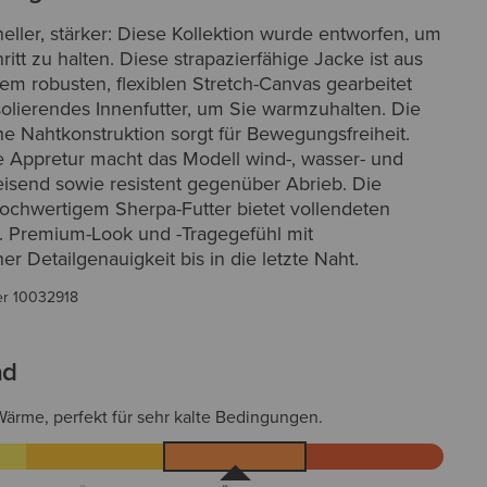
neller, stärker: Diese Kollektion wurde entworfen, um
ritt zu halten. Diese strapazierfähige Jacke ist aus
em robusten, flexiblen Stretch-Canvas gearbeitet
solierendes Innenfutter, um Sie warmzuhalten. Die
e Nahtkonstruktion sorgt für Bewegungsfreiheit.
le Appretur macht das Modell wind-, wasser- und
send sowie resistent gegenüber Abrieb. Die
ochwertigem Sherpa-Futter bietet vollendeten
. Premium-Look und -Tragegefühl mit
r Detailgenauigkeit bis in die letzte Naht.
er
10032918
ad
Wärme, perfekt für sehr kalte Bedingungen.