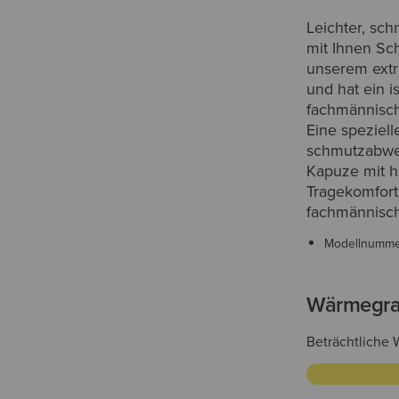
Leichter, sch
mit Ihnen Sch
unserem extr
und hat ein i
fachmännisch
Eine speziel
schmutzabwei
Kapuze mit h
Tragekomfort
fachmännische
Modellnumm
Wärmegr
Beträchtliche 