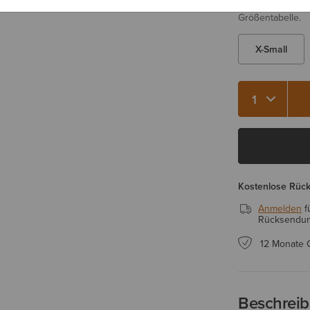
Sie sind sich be
Größentabelle.
X-Small
Menge 1
Kostenlose Rüc
Anmelden
f
Rücksendung
12 Monate 
Beschrei