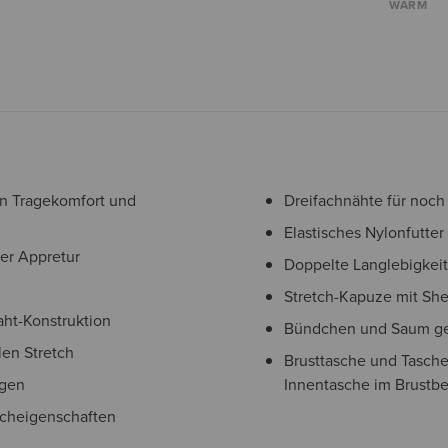
WARM
en Tragekomfort und
Dreifachnähte für noch
Elastisches Nylonfutter
er Appretur
Doppelte Langlebigkeit
Stretch-Kapuze mit She
ht-Konstruktion
Bündchen und Saum ge
len Stretch
Brusttasche und Tasche
ugen
Innentasche im Brustbe
scheigenschaften