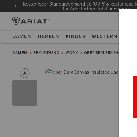
Kostenloser Standardversand ab 100 € & kostenlos
für Ariat Insider
Jetzt anmelden
DAMEN
HERREN
KINDER
WESTERN
WOR
DAMEN
BEKLEIDUNG
WORK
OBERBEKLEIDUNG