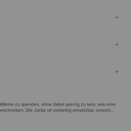
 Wärme zu spenden, ohne dabei sperrig zu sein, was eine
chrieben. Die Jacke ist vielseitig einsetzbar, sowohl
ingungen standhalten. Die Kunden schätzen die
erweise nicht warm genug ist, ist der allgemeine