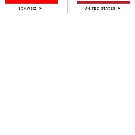
SCHWEIZ
UNITED STATES
FARBE:
CHOCOLATE/WILLOW