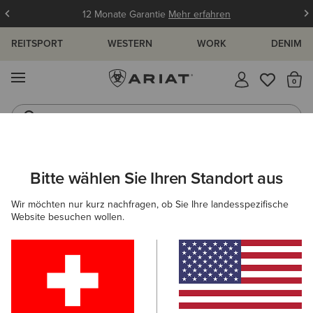
12 Monate Garantie
Mehr erfahren
REITSPORT
WESTERN
WORK
DENIM
MENÜ
S
Westernstiefel
Gummistiefel
HERREN
COUNTRY
SCHUHE
CASUAL
Bitte wählen Sie Ihren Standort aus
C
Wexford Waterproof Chelsea Boot
Wir möchten nur kurz nachfragen, ob Sie Ihre landesspezifische
Website besuchen wollen.
215,00 €
(405)