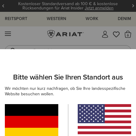
Kostenloser Standardversand ab 100 € & kostenlose
Rücksendungen für Ariat Insider
Jetzt anmelden
REITSPORT
WESTERN
WORK
DENIM
MENÜ
S
Reitstiefel
Jeans
ARIAT
GRÖSSENRATGEBER
Bitte wählen Sie Ihren Standort aus
C
Wir möchten nur kurz nachfragen, ob Sie Ihre landesspezifische
Größenratgeber
Website besuchen wollen.
FÜR DAMEN
FÜR HERREN
KINDER
OBERTEILE
HOSEN
SCHUHE
ACCESSOI