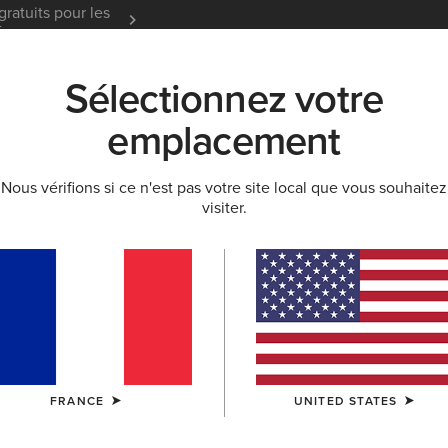
gratuits pour les
Garantie 12 mois
En Savoir
t
Sélectionnez votre
K
NOUVEAUTÉS & SÉLECTIONS
ARIAT LIFE
OU
emplacement
Nous vérifions si ce n'est pas votre site local que vous souhaitez
visiter.
FRANCE
UNITED STATES