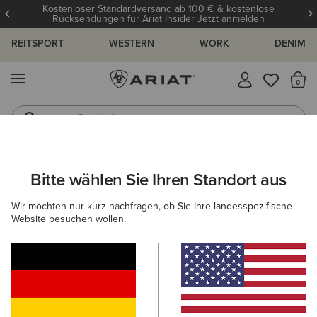
Kostenloser Standardversand ab 100 € & kostenlose
Rücksendungen für Ariat Insider
Jetzt anmelden
REITSPORT
WESTERN
WORK
DENIM
MENÜ
S
Reitstiefel
Jeans
ARIAT
DAMEN
REITEN
BEKLEIDUNG
REITHOSEN- & LEG
Bitte wählen Sie Ihren Standort aus
C
Reithosen und -leggings für Damen
Wir möchten nur kurz nachfragen, ob Sie Ihre landesspezifische
Website besuchen wollen.
Oberbekleidung
Sweatshirts & Hoodies
Oberteile & T
Filter & Sortieren
30 ARTIKEL