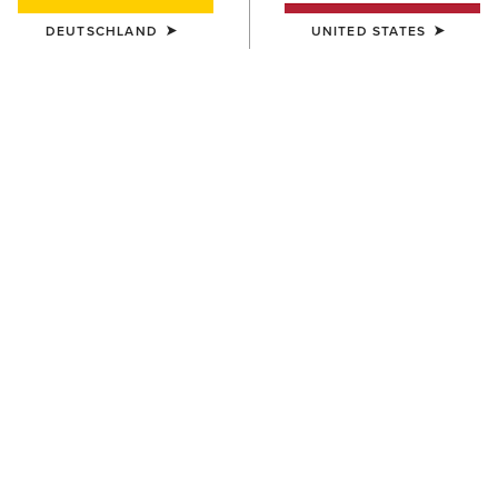
DEUTSCHLAND
UNITED STATES
DAMEN
DAMEN
Tri Factor Allure Full Seat
Tri Factor Allure Full Seat
Breech
Breech
160,00 €
160,00 €
DAMEN
DAMEN
Eos 2.0 Full Seat Tight
Eos Chic Half Grip Tight
85,00 €
100,00 €