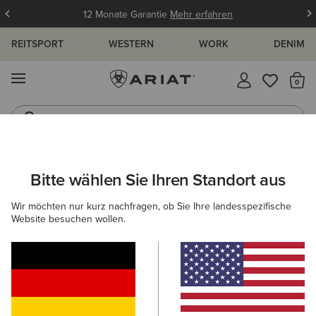
12 Monate Garantie
Mehr erfahren
REITSPORT
WESTERN
WORK
DENIM
MENÜ
S
Jeans
Westernstiefel
ARIAT
DAMEN
SCHUHE
REITEN
REITSTIEFEL
Bitte wählen Sie Ihren Standort aus
C
Reitstiefel für Damen
Wir möchten nur kurz nachfragen, ob Sie Ihre landesspezifische
Website besuchen wollen.
Stiefeletten
Chaps
Allwetter Reitschuhe
Ausdau
11 ARTIKEL
Filter & Sortieren