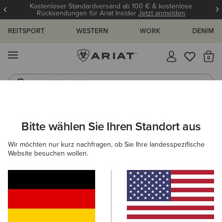
Kostenloser Standardversand ab 100 € & kostenlose
Rücksendungen für Ariat Insider
Jetzt anmelden
REITSPORT
WESTERN
WORK
DENIM
MENÜ
S
Reitstiefel
Jeans
ARIAT
OUTLET
HERREN
REITEN
BEKLEIDUNG
Bitte wählen Sie Ihren Standort aus
C
Reitbekleidungs-Outlet für Herren
Wir möchten nur kurz nachfragen, ob Sie Ihre landesspezifische
Website besuchen wollen.
Schuhe
Accessoires
Filter & Sortieren
4 ARTIKEL