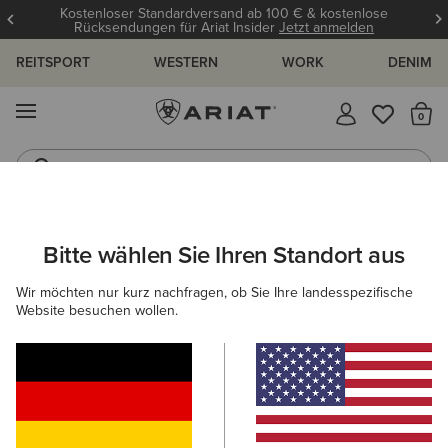
Kostenloser Standardversand ab 100 € & kostenlose
Rücksendungen für Ariat Insider
Jetzt anmelden
REITSPORT
WESTERN
WORK
DENIM
MENÜ
S
Reitstiefel
Jeans
ARIAT
HERREN
WORK
BEKLEIDUNG
OBERTEILE & T-SHI
Bitte wählen Sie Ihren Standort aus
C
Arbeitsshirts für Herren
Wir möchten nur kurz nachfragen, ob Sie Ihre landesspezifische
Website besuchen wollen.
Oberbekleidung
Sweatshirts & Hoodies
Denim
22 ARTIKEL
Filter & Sortieren