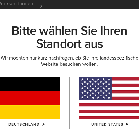
e Rücksendungen
12 Monate Garantie
Mehr er
Bitte wählen Sie Ihren
K
NEU & FEATURED
ARIAT LIFE
OUTLET
Standort aus
Wir möchten nur kurz nachfragen, ob Sie Ihre landesspezifische
Website besuchen wollen.
g für Herren
le & T-Shirts
Denim
Arbeitshosen
DEUTSCHLAND
UNITED STATES