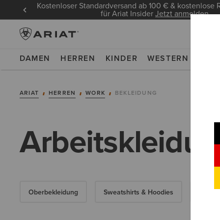
Kostenloser Standardversand ab 100 € & kostenlos
für Ariat Insider
Jetzt anmelden
DAMEN
HERREN
KINDER
WESTERN
WOR
ARIAT
HERREN
WORK
BEKLEIDUNG
Arbeitskleidun
Oberbekleidung
Sweatshirts & Hoodies
Obertei