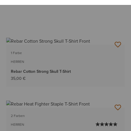
1 Farbe
HERREN
Rebar Cotton Strong Skull T-Shirt
35,00 €
2 Farben
HERREN