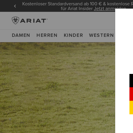
Kostenloser Standardversand ab 100 € & kostenlos
für Ariat Insider
Jetzt anmelden
DAMEN
HERREN
KINDER
WESTERN
WOR