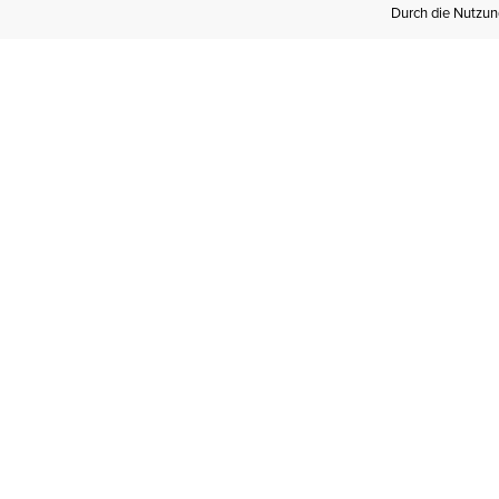
Durch die Nutzung
Werden Sie
Mitglied bei Ariat
Insider
Kostenloser Versand ab 100 €,
kostenlose Rücksendungen und
exklusive Vorteile!