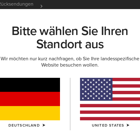
e Rücksendungen
12 Monate Garantie
Mehr er
Bitte wählen Sie Ihren
K
NEU & FEATURED
ARIAT LIFE
OUTLET
Standort aus
Wir möchten nur kurz nachfragen, ob Sie Ihre landesspezifische
Website besuchen wollen.
ARIAT
WOHLTÄTIGKEI
DEUTSCHLAND
UNITED STATES