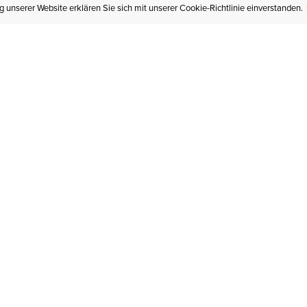
 unserer Website erklären Sie sich mit unserer Cookie-Richtlinie einverstanden.
MEIN KONTO
I
BESTELLSTATUS
RÜCKSENDUNGEN
Mein Konto
Hä
Newsletteranmeldung
In
GESCHENKGUTSCHEINE
Für später gespeichert
Jo
LIEFERUNG & VERSAND
Ariat Insider
Gr
GARANTIE
Ariat weiterempfehlen
Tr
KLARNA
St
HILFE
An
KONTAKT