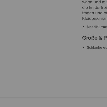
warm und mit
die knitterfr
tragen und pf
Kleiderschra
Modellnumm
Größe & P
Schlanke e