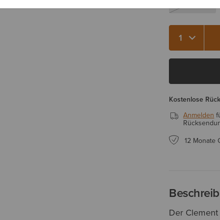
X-Small
Kostenlose Rüc
Anmelden
f
Rücksendung
12 Monate 
Beschrei
Der Clement i