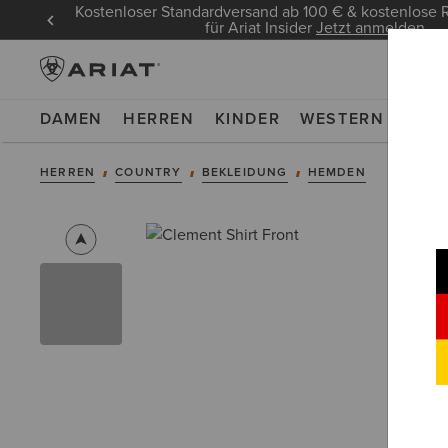
Kostenloser Standardversand ab 100 € & kostenlos
für Ariat Insider
Jetzt anmelden
DAMEN
HERREN
KINDER
WESTERN
WOR
HERREN
COUNTRY
BEKLEIDUNG
HEMDEN