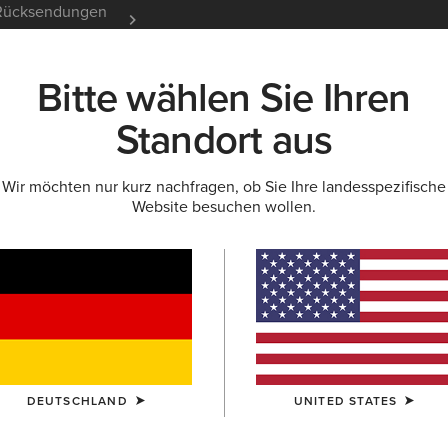
e Rücksendungen
12 Monate Garantie
Mehr er
Bitte wählen Sie Ihren
K
NEU & FEATURED
ARIAT LIFE
OUTLET
Standort aus
Wir möchten nur kurz nachfragen, ob Sie Ihre landesspezifische
Website besuchen wollen.
Clement S
60,0
Reduziert von
auf
88,00 €
(5)
GRÖSSE
(AUS
Sie sind sich be
DEUTSCHLAND
UNITED STATES
Größentabelle.