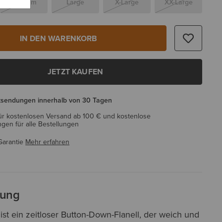
Medium
Large
X-Large
XX-Large
IN DEN WARENKORB
JETZT KAUFEN
ksendungen innerhalb von 30 Tagen
ür kostenlosen Versand ab 100 € und kostenlose
en für alle Bestellungen
Garantie
Mehr erfahren
bung
st ein zeitloser Button-Down-Flanell, der weich und