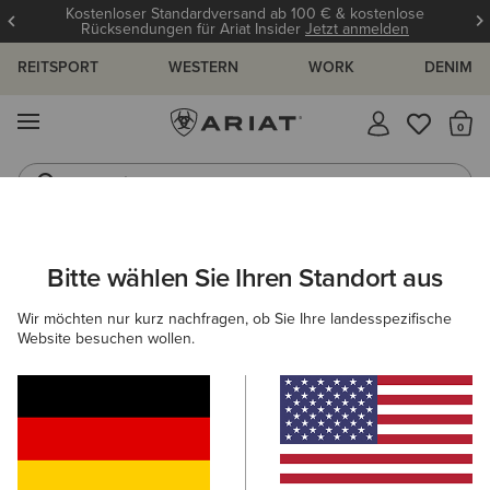
Kostenloser Standardversand ab 100 € & kostenlose
Rücksendungen für Ariat Insider
Jetzt anmelden
REITSPORT
WESTERN
WORK
DENIM
MENÜ
S
Jeans
Westernstiefel
DAMEN
REITEN
BEKLEIDUNG
REITHOSEN- & LEGGINGS
Bitte wählen Sie Ihren Standort aus
C
Venture Thermal Half Grip Tight
Wir möchten nur kurz nachfragen, ob Sie Ihre landesspezifische
Website besuchen wollen.
Reduziert von
auf
130,00 €
60,00 €
(56)