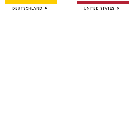
DEUTSCHLAND
UNITED STATES
Größentabelle
TAILLE
(AUSVERKAUFT)