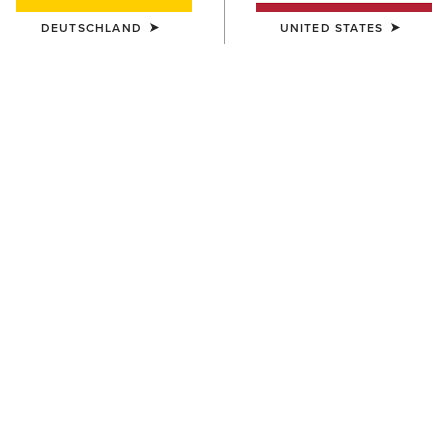
DEUTSCHLAND
UNITED STATES
GRÖSSE
ONE SIZE
(AUSVERKAUFT)