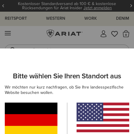
Kostenloser Standardversand ab 100 € & kostenlose
Rücksendungen für Ariat Insider
Jetzt anmelden
REITSPORT
WESTERN
WORK
DENIM
MENÜ
S
Reitstiefel
Jeans
HERREN
WORK
ACCESSOIRES
MÜTZEN & CAPS
Bitte wählen Sie Ihren Standort aus
C
Rebar Beanie
Wir möchten nur kurz nachfragen, ob Sie Ihre landesspezifische
Website besuchen wollen.
23,00 €
(14)