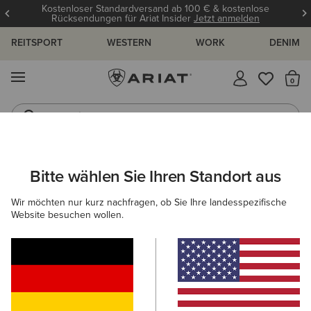
Kostenloser Standardversand ab 100 € & kostenlose
Rücksendungen für Ariat Insider
Jetzt anmelden
REITSPORT
WESTERN
WORK
DENIM
MENÜ
S
Jeans
Westernstiefel
HERREN
WORK
BEKLEIDUNG
OBERBEKLEIDUNG
Bitte wählen Sie Ihren Standort aus
C
Rebar DuraCanvas Jacket
Wir möchten nur kurz nachfragen, ob Sie Ihre landesspezifische
Website besuchen wollen.
150,00 €
(185)